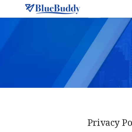
Warning
: Undefined variable $mv_text in
/home/r687105
Privacy Po