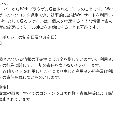
ついて】
bサーバーからWebブラウザに送信されるデータのことです。Web
ザーのパソコンを識別でき、効率的に当社Webサイトを利用す
ookieとして送るファイルは、個人を特定するような情報は含
ザの設定により、cookieを無効にすることも可能です。
ーポリシーの制定日及び改定日】
日
掲載されている情報の正確性には万全を期していますが、利用者
切の行為に関して、一切の責任を負わないものとします。
社Webサイトを利用したことにより生じた利用者の損害及び利
切の責任を負わないものとします。
像権】
の文章や画像、すべてのコンテンツは著作権・肖像権等により保
禁止されています。