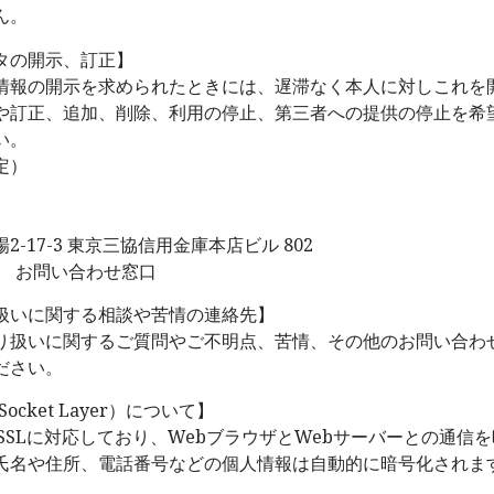
ん。
タの開示、訂正】
情報の開示を求められたときには、遅滞なく本人に対しこれを
や訂正、追加、削除、利用の停止、第三者への提供の停止を希
い。
定）
-17-3 東京三協信用金庫本店ビル 802
dy お問い合わせ窓口
扱いに関する相談や苦情の連絡先】
り扱いに関するご質問やご不明点、苦情、その他のお問い合わ
ださい。
Socket Layer）について】
SSLに対応しており、WebブラウザとWebサーバーとの通信
氏名や住所、電話番号などの個人情報は自動的に暗号化されま