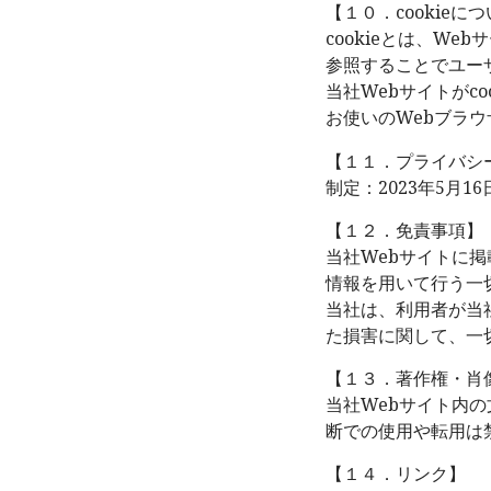
【１０．cookieに
cookieとは、We
参照することでユー
当社Webサイトがc
お使いのWebブラウ
【１１．プライバシ
制定：2023年5月16
【１２．免責事項】
当社Webサイトに
情報を用いて行う一
当社は、利用者が当
た損害に関して、一
【１３．著作権・肖
当社Webサイト内
断での使用や転用は
【１４．リンク】