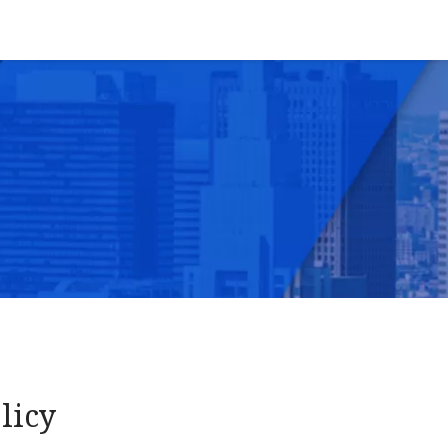
1/public_html/bluebuddy.jp/wp-content/themes/blue
licy